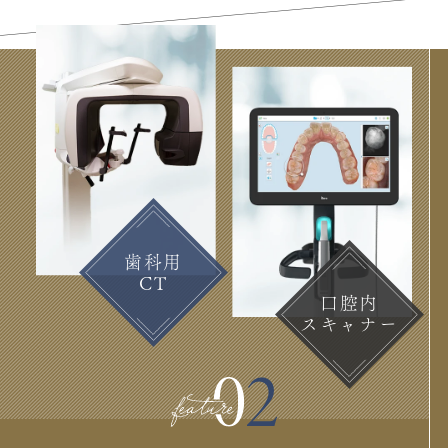
歯科用
CT
口腔内
スキャナー