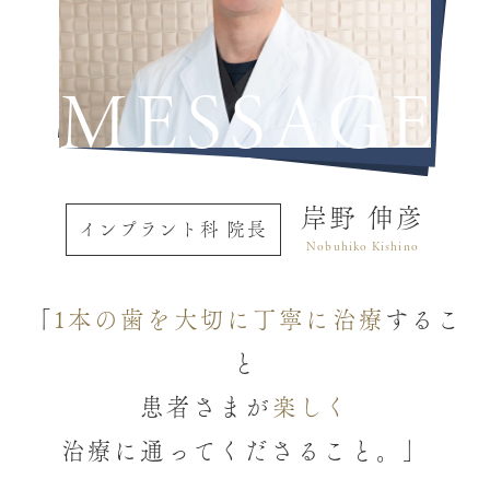
MESSAGE
岸野 伸彦
インプラント科 院長
Nobuhiko Kishino
「
1本の歯を大切に丁寧に治療
するこ
と
患者さまが
楽しく
治療に通ってくださること。」