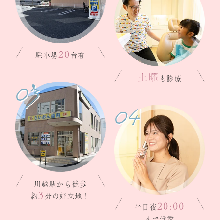
20
駐車場
台有
03
土曜
も診療
04
川越駅から徒歩
3
約
分の
好立地！
20:00
平日夜
まで営業