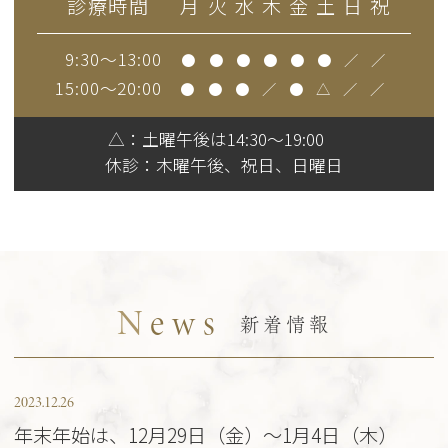
診療時間
月
火
水
木
金
土
日
祝
9:30～13:00
●
●
●
●
●
●
／
／
15:00～20:00
●
●
●
／
●
△
／
／
△：土曜午後は14:30～19:00
休診：
木曜午後、祝日、日曜日
N
ews
新着情報
2023.12.26
年末年始は、12月29日（金）～1月4日（木）