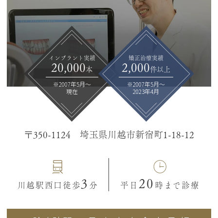
インプラント実績
矯正治療実績
20,000
2,000
本
件以上
※2007年5月～
※2007年5月～
現在
2023年4月
〒350-1124 埼玉県川越市新宿町1-18-12
3
20
川越駅西口徒歩
分
平日
時まで診療