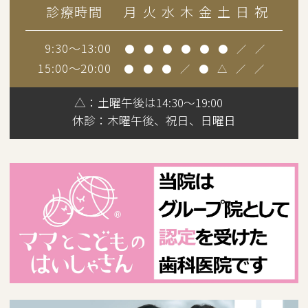
診療時間
月
火
水
木
金
土
日
祝
9:30～13:00
●
●
●
●
●
●
／
／
15:00～20:00
●
●
●
／
●
△
／
／
△：土曜午後は14:30～19:00
休診：
木曜午後、祝日、日曜日