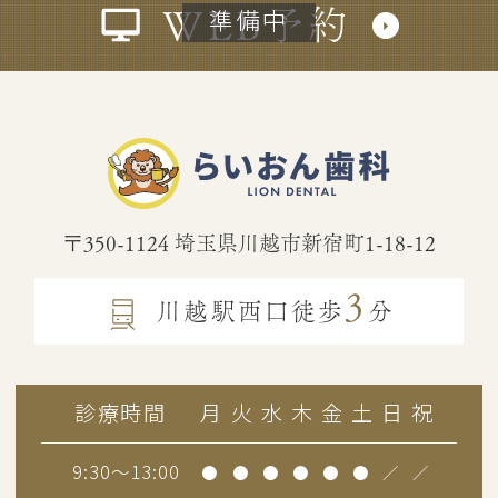
WEB予約
〒350-1124
埼玉県川越市新宿町1-18-12
3
川越駅西口徒歩
分
診療時間
月
火
水
木
金
土
日
祝
9:30～13:00
●
●
●
●
●
●
／
／