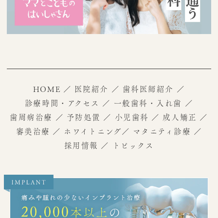
HOME
／
医院紹介
／
歯科医師紹介
／
診療時間・アクセス
／
一般歯科・入れ歯
／
歯周病治療
／
予防処置
／
小児歯科
／
成人矯正
／
審美治療
／
ホワイトニング
／
マタニティ診療
／
採用情報
／
トピックス