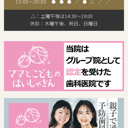
15:00～20:00
●
●
●
／
●
△
／
／
△：土曜午後は14:30～19:00
休診：
木曜午後、祝日、日曜日